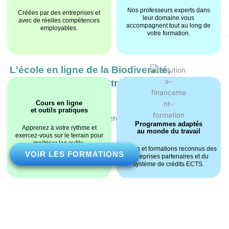
Aller
Nos professeurs experts dans
Créées par des entreprises et
au
leur domaine vous
avec de réelles compétences
accompagnent tout au long de
contenu
employables.
votre formation.
L'école en ligne de la Biodiversité,
de l'Écologie et des Stratégies
Environnementales
Cours en ligne
et outils pratiques
Pour vos études, votre carrière, entreprise, association
Programmes adaptés
Apprenez à votre rythme et
ou collectivité.
au monde du travail
exercez-vous sur le terrain pour
maitriser les outils.
Stages et formations reconnus des
VOIR LES FORMATIONS
entreprises partenaires et du
système de crédits ECTS.