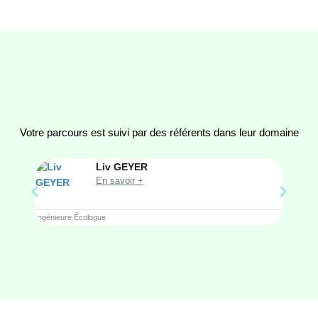
Votre parcours est suivi par des référents dans leur domaine
Liv GEYER
En savoir +
Ingénieure Écologue
Ingénieur