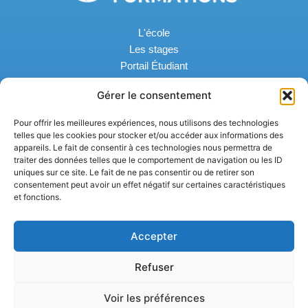
L'école
Les stages
Portail Étudiant
Solutions de financement
Gérer le consentement
Questions fréquentes - FAQ
Garantie Qualité des études
Pour offrir les meilleures expériences, nous utilisons des technologies
CGV - CGU & Règlement intérieur
telles que les cookies pour stocker et/ou accéder aux informations des
Mentions légales et confidentialité
appareils. Le fait de consentir à ces technologies nous permettra de
traiter des données telles que le comportement de navigation ou les ID
uniques sur ce site. Le fait de ne pas consentir ou de retirer son
consentement peut avoir un effet négatif sur certaines caractéristiques
et fonctions.
Accepter
contact@blue-eco-formations.com
Refuser
Organisme privé de formations immatriculé au SEFI
E34734 / N°000712 – Polynésie Française
Voir les préférences
@ Blue Eco Formations Copyright 2022 – Droits réservés – Notre