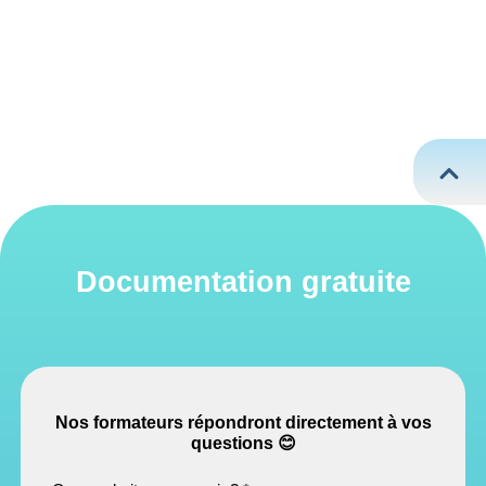
Gestion
et
Restauration
des
Écosystèmes
-
4870€
en
1x
ou
plusieurs
fois
Documentation gratuite
Nos formateurs répondront directement à vos
questions 😊​