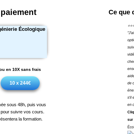
 paiement
Ce que d
⭐⭐
ngénierie Écologique
"J'a
opt
sui
vidé
che
ense
ou en 10X sans frais
aide
10 x 244€
de 
éne
s'il
rmée sous 48h, puis vous
en 
e pour suivre vos cours.
Cli
ésentera la formation.
sur 
Éco