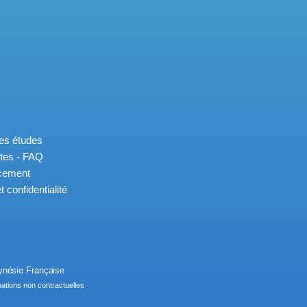
des études
tes - FAQ
ncement
 confidentialité
ynésie Française
ations non contractuelles