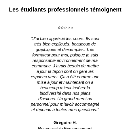
Les étudiants professionnels témoignent
⭐⭐⭐⭐⭐
"J'ai bien apprécié les cours. Ils sont
"Je travaille 
très bien expliqués, beaucoup de
chargée de pr
graphiques et d'exemples. Très
nouveaux out
formateur pour moi, puisque je suis
les énergie
responsable environnement de ma
toujours été a
commune. J’avais besoin de mettre
ressources 
à jour la façon dont on gère les
bien intégré
espaces verts. Ça a été comme une
m’ont été pr
mise à jour et maintenant on a
j’aimerais a
beaucoup mieux insérer la
réduction des
biodiversité dans nos plans
d’actions. Un grand merci au
Anne
personnel pour m’avoir accompagné
C
et répondu à toutes mes questions."
Grégoire H.
Responsable Environnement